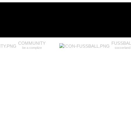
COMMUNITY
FUSSBAL
be a complize
soccerland