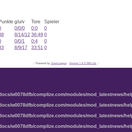
Punkte
g/u/v
Tore
Spieler
0
0/0/0
0:0
0
38
8/14/12
36:49
0
0
0/0/1
0:4
0
33
8/9/17
33:51
0
:: Powered by
JoomLeague
-
Version 1.6.0.560c1dc
::
docs/w0078dfb/complize.com/modules/mod_latestnews/hel
docs/w0078dfb/complize.com/modules/mod_latestnews/hel
docs/w0078dfb/complize.com/modules/mod_latestnews/hel
docs/w0078dfb/complize.com/modules/mod_latestnews/hel