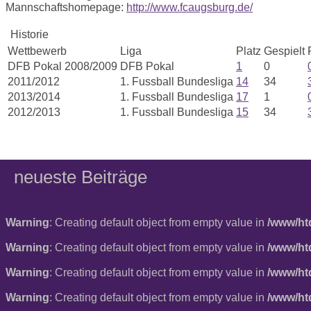
Mannschaftshomepage:
http://www.fcaugsburg.de/
Historie
Wettbewerb
Liga
Platz
Gespielt
DFB Pokal 2008/2009
DFB Pokal
1
0
2011/2012
1. Fussball Bundesliga
14
34
2013/2014
1. Fussball Bundesliga
17
1
2012/2013
1. Fussball Bundesliga
15
34
neueste Beiträge
Warning
: Creating default object from empty value in
/www/ht
Warning
: Creating default object from empty value in
/www/ht
Warning
: Creating default object from empty value in
/www/ht
Warning
: Creating default object from empty value in
/www/ht