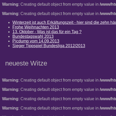
Warning
: Creating default object from empty value in
/www/ht
Warning
: Creating default object from empty value in
/www/ht
Winterzeit ist auch Erkältungszeit - hier sind die zehn 
Frohe Weihnachten 2013
13. Oktober - Was ist das für ein Tag ?
Bundestagswahl 2013
Picdump vom 14.09.2013
Sieger Tippspiel Bundesliga 2012/2013
neueste Witze
Warning
: Creating default object from empty value in
/www/ht
Warning
: Creating default object from empty value in
/www/ht
Warning
: Creating default object from empty value in
/www/ht
Warning
: Creating default object from empty value in
/www/ht