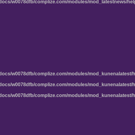
docs/w0078dfb/complize.com/modules/mod_latestnews/hel
docs/w0078dfb/complize.com/modules/mod_kunenalatest/h
docs/w0078dfb/complize.com/modules/mod_kunenalatest/h
docs/w0078dfb/complize.com/modules/mod_kunenalatest/h