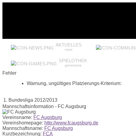
AKTUELLES
news
SPIELOTHEK
gamesarea
Fehler
Warnung, ungültiges Platzierungs-Kriterium:
1. Bundesliga 2012/2013
Mannschaftsinformation - FC Augsburg
Vereinsname:
FC Augsburg
Vereinshomepage:
http://www.fcaugsburg.de
Mannschaftsname:
FC Augsburg
Kurzbezeichnung:
FCA