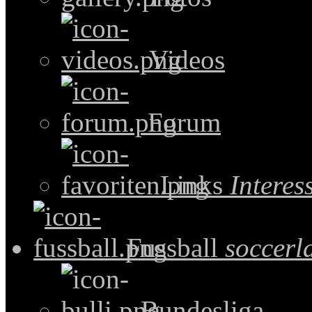
Videos
Forum
Links
Intere
Fussball
soccerl
Bundesliga