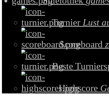
Spielothek
games
Turnier
Lust a
Scoreboard
z
Beste Turniers
Highscore
G