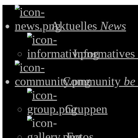
Aktuelles
News
Informatives
Community
be
Gruppen
Fotos