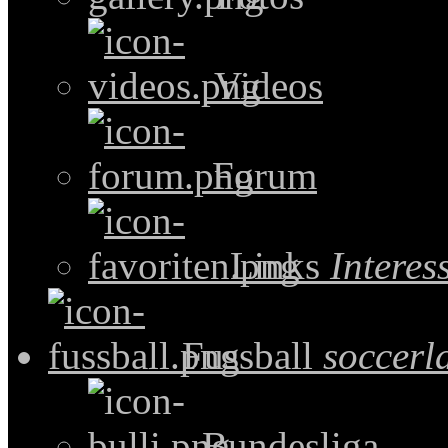
Videos
Forum
Links
Intere
Fussball
soccerl
Bundesliga