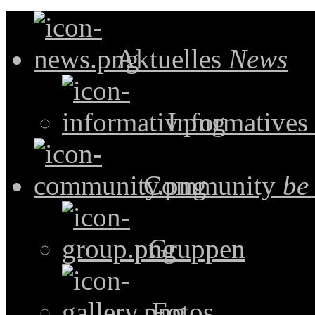
Aktuelles
News
Informatives
Community
be
Gruppen
Fotos