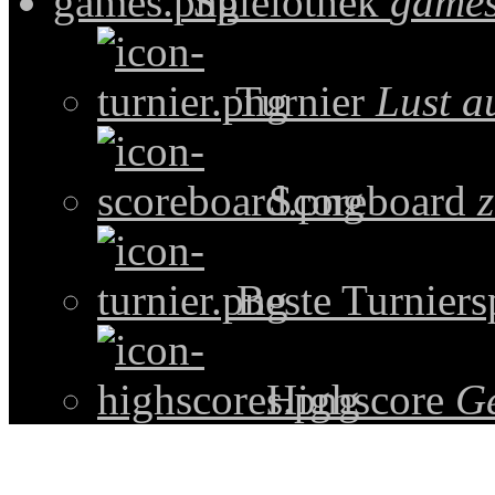
Spielothek
games
Turnier
Lust a
Scoreboard
z
Beste Turniers
Highscore
G