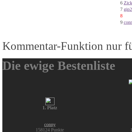
6
Zic
7
gip
8
9
con
Kommentar-Funktion nur fü
Die ewige Bestenliste
1. Platz
conny
158124 Punkte