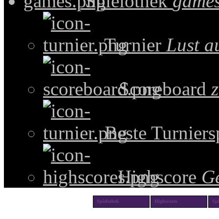
Spielothek
games
Turnier
Lust a
Scoreboard
z
Beste Turniers
Highscore
G
Spielothek
Highscores
Spi