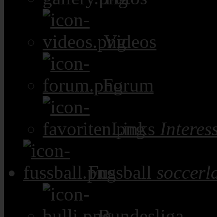
Videos
Forum
Links
Intere
Fussball
soccerl
Bundesliga