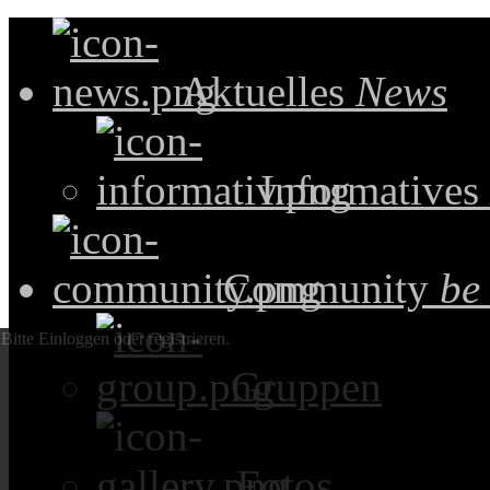
Aktuelles
News
Informatives
Community
be
Bitte Einloggen oder registrieren.
Gruppen
Fotos