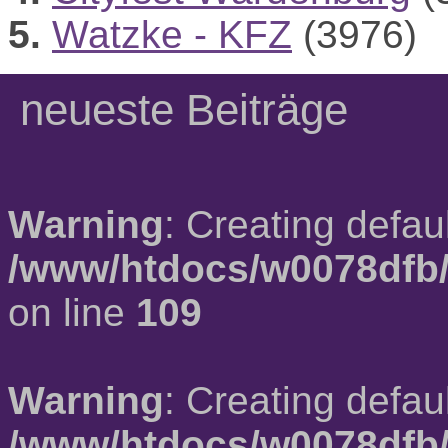
5.
Watzke - KFZ
(3976)
neueste Beiträge
Warning
: Creating defau
/www/htdocs/w0078dfb/
on line
109
Warning
: Creating defau
/www/htdocs/w0078dfb/