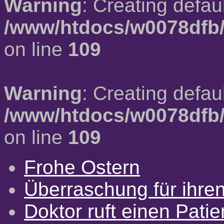
Warning
: Creating defau
/www/htdocs/w0078dfb/
on line
109
Warning
: Creating defau
/www/htdocs/w0078dfb/
on line
109
Frohe Ostern
Überraschung für ihre
Doktor ruft einen Pati