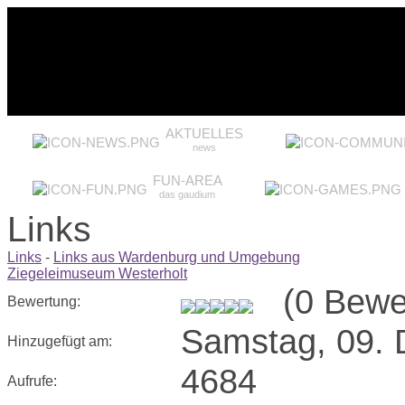
AKTUELLES
news
FUN-AREA
das gaudium
Links
Links
-
Links aus Wardenburg und Umgebung
Ziegeleimuseum Westerholt
(0 Bewer
Bewertung:
Samstag, 09.
Hinzugefügt am:
4684
Aufrufe: