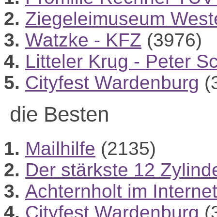
2.
Ziegeleimuseum Weste
3.
Watzke - KFZ
(3976)
4.
Litteler Krug - Peter S
5.
Cityfest Wardenburg
(
die Besten
1.
Mailhilfe
(2135)
2.
Der stärkste 12 Zylind
3.
Achternholt im Interne
4.
Cityfest Wardenburg
(