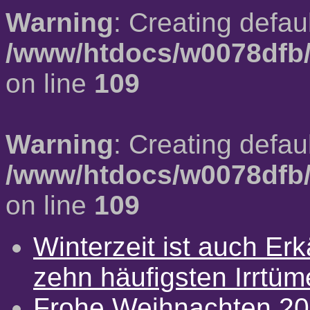
Warning
: Creating defau
/www/htdocs/w0078dfb/
on line
109
Warning
: Creating defau
/www/htdocs/w0078dfb/
on line
109
Winterzeit ist auch Erkä
zehn häufigsten Irrtü
Frohe Weihnachten 2