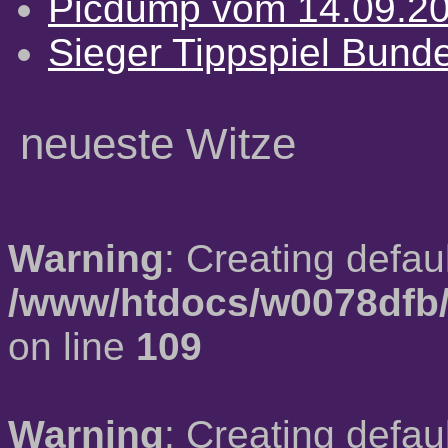
Picdump vom 14.09.2
Sieger Tippspiel Bund
neueste Witze
Warning
: Creating defau
/www/htdocs/w0078dfb/
on line
109
Warning
: Creating defau