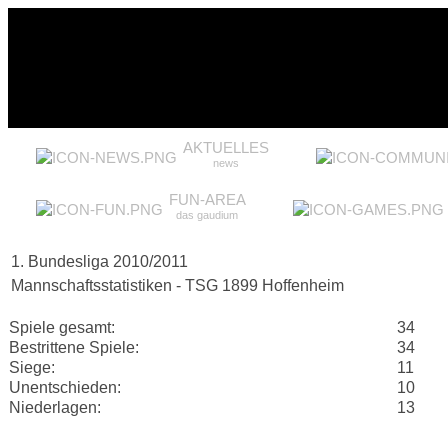
AKTUELLES
news
FUN-AREA
das gaudium
1. Bundesliga 2010/2011
Mannschaftsstatistiken - TSG 1899 Hoffenheim
Spiele gesamt:
34
Bestrittene Spiele:
34
Siege:
11
Unentschieden:
10
Niederlagen:
13