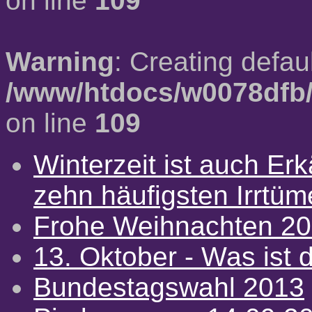
on line
109
Warning
: Creating defau
/www/htdocs/w0078dfb/
on line
109
Winterzeit ist auch Erkä
zehn häufigsten Irrtü
Frohe Weihnachten 2
13. Oktober - Was ist d
Bundestagswahl 2013