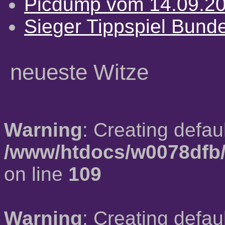
Picdump vom 14.09.2
Sieger Tippspiel Bund
neueste Witze
Warning
: Creating defau
/www/htdocs/w0078dfb/
on line
109
Warning
: Creating defau