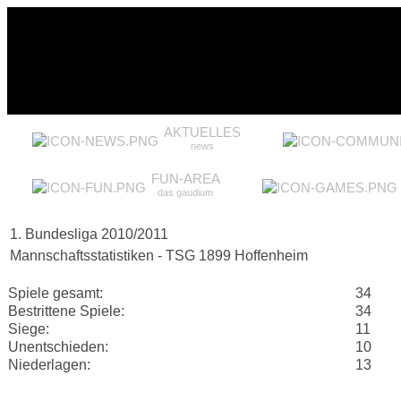
AKTUELLES
news
FUN-AREA
das gaudium
1. Bundesliga 2010/2011
Mannschaftsstatistiken - TSG 1899 Hoffenheim
Spiele gesamt:
34
Bestrittene Spiele:
34
Siege:
11
Unentschieden:
10
Niederlagen:
13