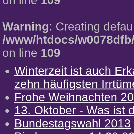
on line
109
Warning
: Creating defau
/www/htdocs/w0078dfb/
on line
109
Winterzeit ist auch Erkä
zehn häufigsten Irrtü
Frohe Weihnachten 2
13. Oktober - Was ist d
Bundestagswahl 2013