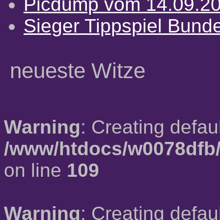
Picdump vom 14.09.2
Sieger Tippspiel Bund
neueste Witze
Warning
: Creating defau
/www/htdocs/w0078dfb/
on line
109
Warning
: Creating defau