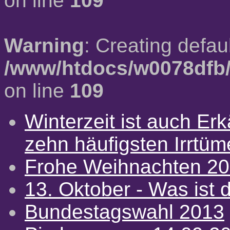
on line
109
Warning
: Creating defau
/www/htdocs/w0078dfb/
on line
109
Winterzeit ist auch Erkä
zehn häufigsten Irrtü
Frohe Weihnachten 2
13. Oktober - Was ist d
Bundestagswahl 2013