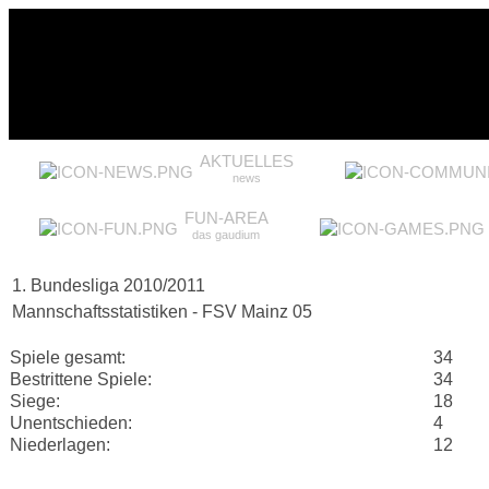
AKTUELLES
news
FUN-AREA
das gaudium
1. Bundesliga 2010/2011
Mannschaftsstatistiken - FSV Mainz 05
Spiele gesamt:
34
Bestrittene Spiele:
34
Siege:
18
Unentschieden:
4
Niederlagen:
12