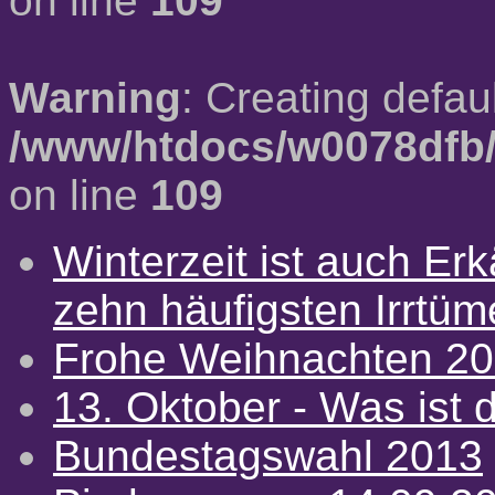
on line
109
Warning
: Creating defau
/www/htdocs/w0078dfb/
on line
109
Winterzeit ist auch Erkä
zehn häufigsten Irrtü
Frohe Weihnachten 2
13. Oktober - Was ist d
Bundestagswahl 2013