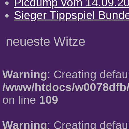
Picdump vom 14.09.2
Sieger Tippspiel Bund
neueste Witze
Warning
: Creating defau
/www/htdocs/w0078dfb/
on line
109
Warning
: Creating defau