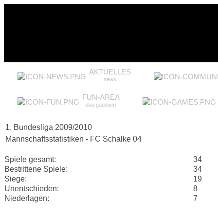
AKTUELLES
news
FUN-AREA
das gaudium
1. Bundesliga 2009/2010
Mannschaftsstatistiken - FC Schalke 04
Spiele gesamt:
34
Bestrittene Spiele:
34
Siege:
19
Unentschieden:
8
Niederlagen:
7