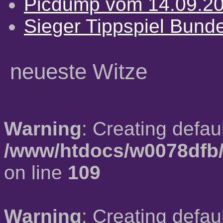
Picdump vom 14.09.2
Sieger Tippspiel Bund
neueste Witze
Warning
: Creating defau
/www/htdocs/w0078dfb/
on line
109
Warning
: Creating defau