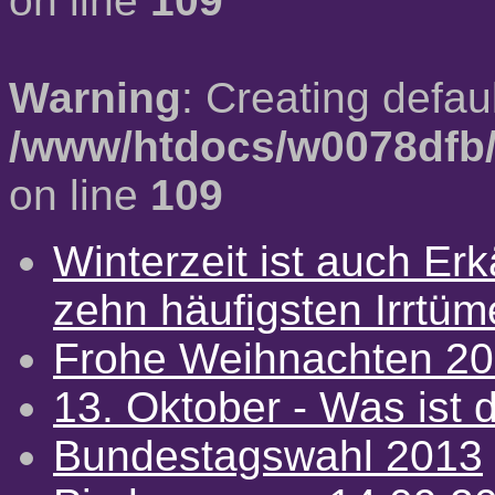
on line
109
Warning
: Creating defau
/www/htdocs/w0078dfb/
on line
109
Winterzeit ist auch Erkä
zehn häufigsten Irrtü
Frohe Weihnachten 2
13. Oktober - Was ist d
Bundestagswahl 2013