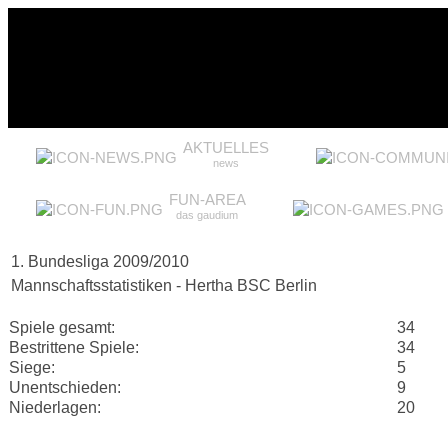
AKTUELLES
news
FUN-AREA
das gaudium
1. Bundesliga 2009/2010
Mannschaftsstatistiken - Hertha BSC Berlin
Spiele gesamt:
34
Bestrittene Spiele:
34
Siege:
5
Unentschieden:
9
Niederlagen:
20