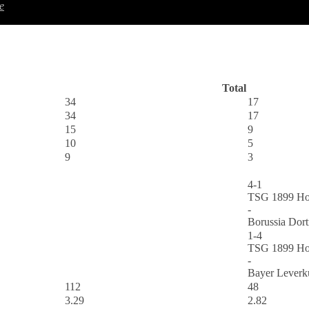
e
Total
34
17
34
17
15
9
10
5
9
3
4-1
TSG 1899 Ho
-
Borussia Dor
1-4
TSG 1899 Ho
-
Bayer Leverk
112
48
3.29
2.82