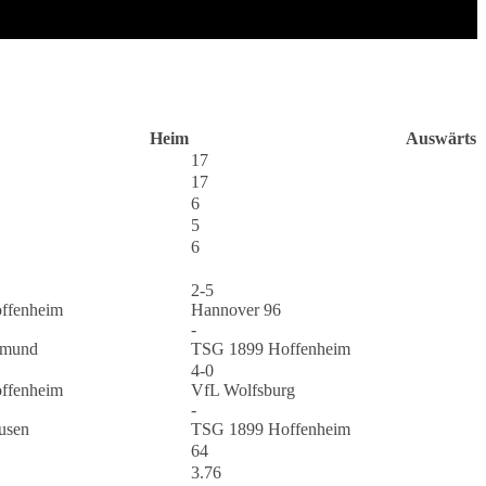
Heim
Auswärts
17
17
6
5
6
2-5
ffenheim
Hannover 96
-
tmund
TSG 1899 Hoffenheim
4-0
ffenheim
VfL Wolfsburg
-
usen
TSG 1899 Hoffenheim
64
3.76