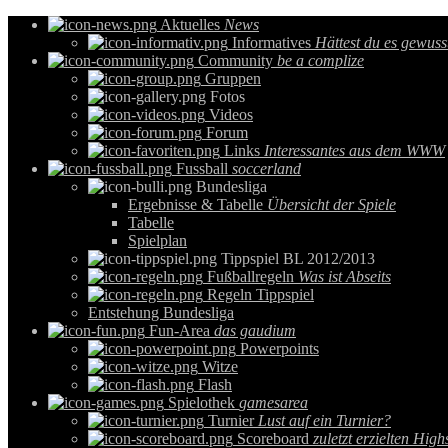
Aktuelles
News
Informatives
Hättest du es gewuss
Community
be a complize
Gruppen
Fotos
Videos
Forum
Links
Interessantes aus dem WWW
Fussball
soccerland
Bundesliga
Ergebnisse & Tabelle
Übersicht der Spiele
Tabelle
Spielplan
Tippspiel BL 2012/2013
Fußballregeln
Was ist Abseits
Regeln Tippspiel
Entstehung Bundesliga
Fun-Area
das gaudium
Powerpoints
Witze
Flash
Spielothek
gamesarea
Turnier
Lust auf ein Turnier?
Scoreboard
zuletzt erzielten High