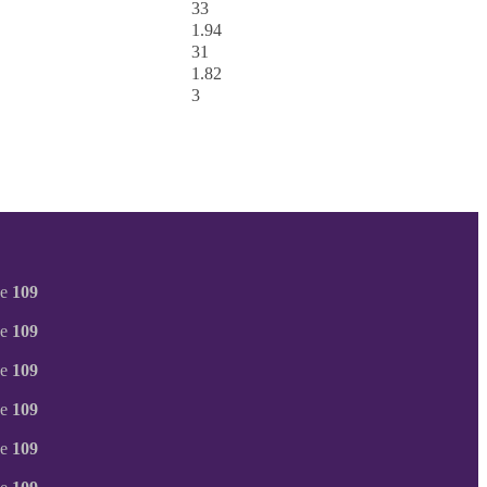
33
1.94
31
1.82
3
ne
109
ne
109
ne
109
ne
109
ne
109