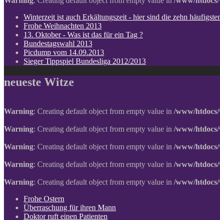
Warning
: Creating default object from empty value in
/www/htdocs/
Winterzeit ist auch Erkältungszeit - hier sind die zehn häufigs
Frohe Weihnachten 2013
13. Oktober - Was ist das für ein Tag ?
Bundestagswahl 2013
Picdump vom 14.09.2013
Sieger Tippspiel Bundesliga 2012/2013
neueste Witze
Warning
: Creating default object from empty value in
/www/htdocs/
Warning
: Creating default object from empty value in
/www/htdocs/
Warning
: Creating default object from empty value in
/www/htdocs/
Warning
: Creating default object from empty value in
/www/htdocs/
Warning
: Creating default object from empty value in
/www/htdocs/
Frohe Ostern
Überraschung für ihren Mann
Doktor ruft einen Patienten