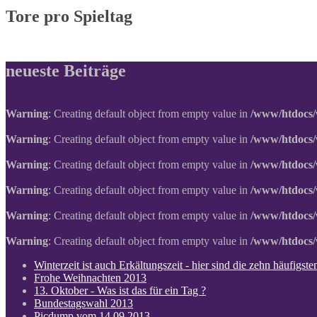
Tore pro Spieltag
neueste Beiträge
Warning
: Creating default object from empty value in
/www/htdocs/
Warning
: Creating default object from empty value in
/www/htdocs/
Warning
: Creating default object from empty value in
/www/htdocs/
Warning
: Creating default object from empty value in
/www/htdocs/
Warning
: Creating default object from empty value in
/www/htdocs/
Warning
: Creating default object from empty value in
/www/htdocs/
Winterzeit ist auch Erkältungszeit - hier sind die zehn häufigs
Frohe Weihnachten 2013
13. Oktober - Was ist das für ein Tag ?
Bundestagswahl 2013
Picdump vom 14.09.2013