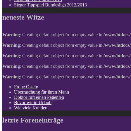
Sieger Tippspiel Bundesliga 2012/2013
neueste Witze
Warning
: Creating default object from empty value in
/www/htdocs/
Warning
: Creating default object from empty value in
/www/htdocs/
Warning
: Creating default object from empty value in
/www/htdocs/
Warning
: Creating default object from empty value in
/www/htdocs/
Warning
: Creating default object from empty value in
/www/htdocs/
Frohe Ostern
Überraschung für ihren Mann
Doktor ruft einen Patienten
Bevor wir in Urlaub
Wie viele Kunden
letzte Foreneinträge