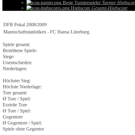
Beste Turnierspieler
Turnier Highscor
Highscore
Gesamt-Highscore
DFB Pokal 2008/2009
Mannschaftsstatistiken - FC Hansa Lüneburg
Spiele gesamt:
Bestrittene Spiele:
Siege:
Unentschieden:
Niederlagen:
Höchster Sieg:
Höchste Niederlage:
Tore gesamt:
Ø Tore / Spiel:
Erzielte Tore
Ø Tore / Spiel:
Gegentore
Ø Gegentore / Spiel:
Spiele ohne Gegentor