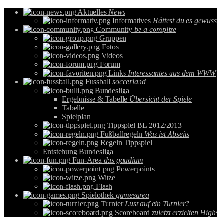
Aktuelles
News
Informatives
Hättest du es gewuss
Community
be a complize
Gruppen
Fotos
Videos
Forum
Links
Interessantes aus dem WWW
Fussball
soccerland
Bundesliga
Ergebnisse & Tabelle
Übersicht der Spiele
Tabelle
Spielplan
Tippspiel BL 2012/2013
Fußballregeln
Was ist Abseits
Regeln Tippspiel
Entstehung Bundesliga
Fun-Area
das gaudium
Powerpoints
Witze
Flash
Spielothek
gamesarea
Turnier
Lust auf ein Turnier?
Scoreboard
zuletzt erzielten High