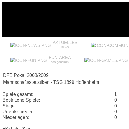
AKTUELLES
news
FUN-AREA
das gaudium
DFB Pokal 2008/2009
Mannschaftsstatistiken - TSG 1899 Hoffenheim
Spiele gesamt:
1
Bestrittene Spiele:
0
Siege:
0
Unentschieden:
0
Niederlagen:
0
Höchster Sieg: