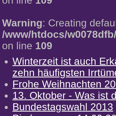
on line
109
Warning
: Creating defau
/www/htdocs/w0078dfb/
on line
109
Winterzeit ist auch Erkä
zehn häufigsten Irrtü
Frohe Weihnachten 2
13. Oktober - Was ist d
Bundestagswahl 2013