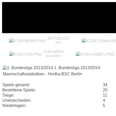
AKTUELLES
news
FUN-AREA
das gaudium
1. Bundesliga 2013/2014
Mannschaftsstatistiken - Hertha BSC Berlin
Spiele gesamt:
34
Bestrittene Spiele:
20
Siege:
11
Unentschieden:
4
Niederlagen:
5