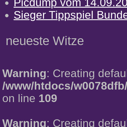
Picdump vom 14.09.2
Sieger Tippspiel Bund
neueste Witze
Warning
: Creating defau
/www/htdocs/w0078dfb/
on line
109
Warning
: Creating defau