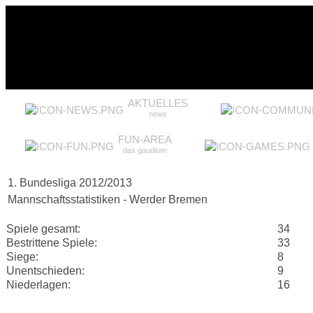
AKTUELLES
news
FUN-AREA
das gaudium
1. Bundesliga 2012/2013
Mannschaftsstatistiken - Werder Bremen
Spiele gesamt:
34
Bestrittene Spiele:
33
Siege:
8
Unentschieden:
9
Niederlagen:
16