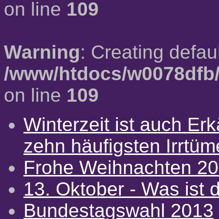
on line
109
Warning
: Creating defau
/www/htdocs/w0078dfb/
on line
109
Winterzeit ist auch Erkä
zehn häufigsten Irrtü
Frohe Weihnachten 2
13. Oktober - Was ist d
Bundestagswahl 2013