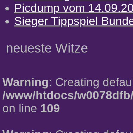
Picdump vom 14.09.2
Sieger Tippspiel Bund
neueste Witze
Warning
: Creating defau
/www/htdocs/w0078dfb/
on line
109