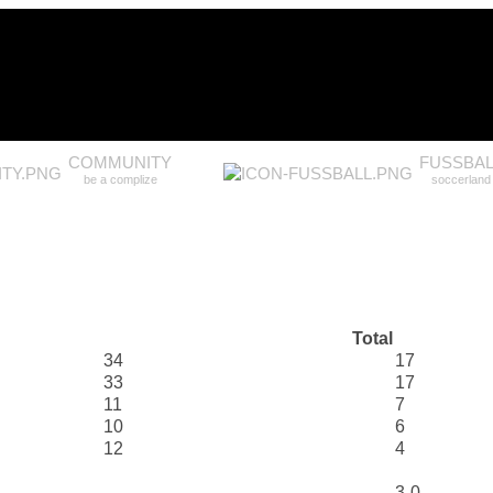
COMMUNITY
FUSSBAL
be a complize
soccerland
Total
34
17
33
17
11
7
10
6
12
4
3-0