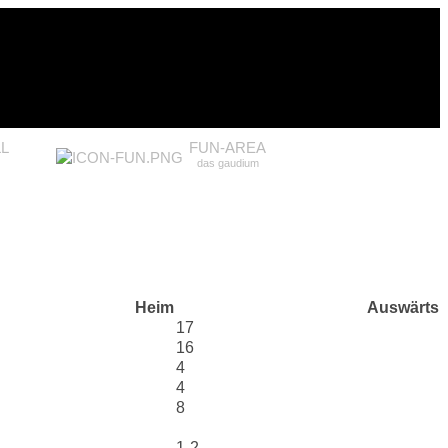
L
FUN-AREA
das gaudium
Heim
Auswärts
17
16
4
4
8
1-2