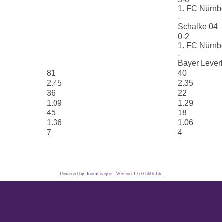
1. FC Nürnb
-
Schalke 04
0-2
1. FC Nürnb
-
Bayer Lever
81
40
2.45
2.35
36
22
1.09
1.29
45
18
1.36
1.06
7
4
:: Powered by
JoomLeague
-
Version 1.6.0.560c1dc
::