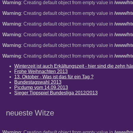
Warning
: Creating default object from empty value in
/www/ht
Warning
: Creating default object from empty value in
/www/ht
Warning
: Creating default object from empty value in
/www/ht
Warning
: Creating default object from empty value in
/www/ht
Warning
: Creating default object from empty value in
/www/ht
Warning
: Creating default object from empty value in
/www/ht
Winterzeit ist auch Erkältungszeit - hier sind die zehn 
Frohe Weihnachten 2013
13. Oktober - Was ist das für ein Tag ?
Bundestagswahl 2013
Picdump vom 14.09.2013
Sieger Tippspiel Bundesliga 2012/2013
neueste Witze
Warning
: Creating default object from empty value in
/www/ht