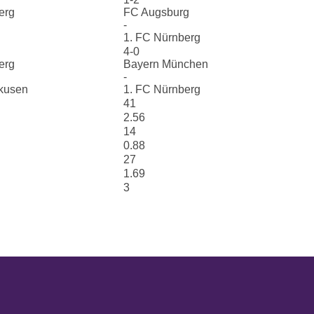
erg
FC Augsburg
-
1. FC Nürnberg
4-0
erg
Bayern München
-
kusen
1. FC Nürnberg
41
2.56
14
0.88
27
1.69
3