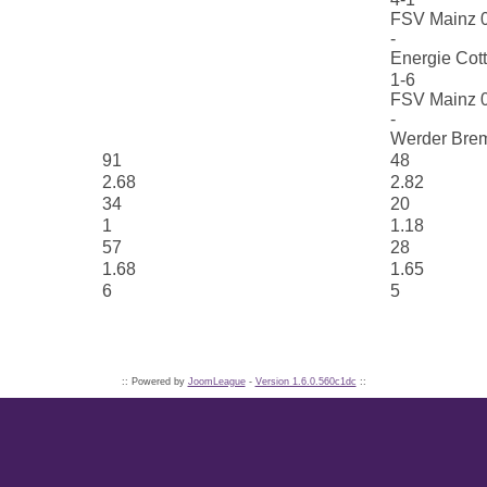
FSV Mainz 
-
Energie Cot
1-6
FSV Mainz 
-
Werder Bre
91
48
2.68
2.82
34
20
1
1.18
57
28
1.68
1.65
6
5
:: Powered by
JoomLeague
-
Version 1.6.0.560c1dc
::