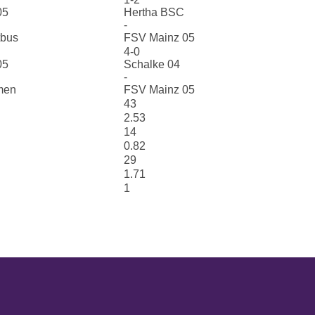
05
Hertha BSC
-
tbus
FSV Mainz 05
4-0
05
Schalke 04
-
men
FSV Mainz 05
43
2.53
14
0.82
29
1.71
1