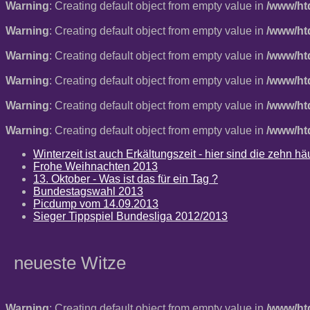
Warning
: Creating default object from empty value in
/www/ht
Warning
: Creating default object from empty value in
/www/ht
Warning
: Creating default object from empty value in
/www/ht
Warning
: Creating default object from empty value in
/www/ht
Warning
: Creating default object from empty value in
/www/ht
Warning
: Creating default object from empty value in
/www/ht
Winterzeit ist auch Erkältungszeit - hier sind die zehn 
Frohe Weihnachten 2013
13. Oktober - Was ist das für ein Tag ?
Bundestagswahl 2013
Picdump vom 14.09.2013
Sieger Tippspiel Bundesliga 2012/2013
neueste Witze
Warning
: Creating default object from empty value in
/www/ht