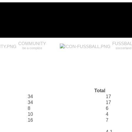
COMMUNITY
FUSSBAL
be a complize
soccerland
Total
34
17
34
17
8
6
10
4
16
7
4-1