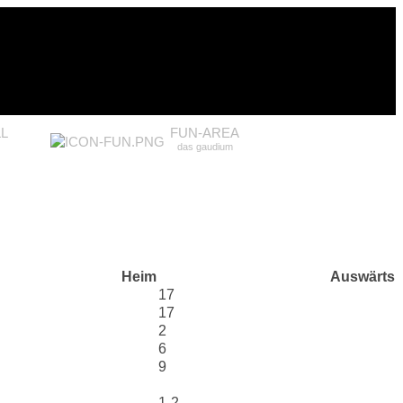
L
FUN-AREA
das gaudium
Heim
Auswärts
17
17
2
6
9
1-2