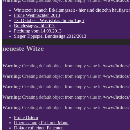
Warning
: Creating default object from empty value in
/www/htdocs/
Winterzeit ist auch Erkältungszeit - hier sind die zehn häufigs
Frohe Weihnachten 2013
13. Oktober - Was ist das für ein Tag ?
Bundestagswahl 2013
Picdump vom 14.09.2013
Sieger Tippspiel Bundesliga 2012/2013
neueste Witze
Warning
: Creating default object from empty value in
/www/htdocs/
Warning
: Creating default object from empty value in
/www/htdocs/
Warning
: Creating default object from empty value in
/www/htdocs/
Warning
: Creating default object from empty value in
/www/htdocs/
Warning
: Creating default object from empty value in
/www/htdocs/
Frohe Ostern
Überraschung für ihren Mann
Doktor ruft einen Patienten