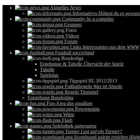
Aktuelles
News
Informatives
Hättest du es gewuss
Community
be a complize
Gruppen
Fotos
Videos
Forum
Links
Interessantes aus dem WWW
Fussball
soccerland
Bundesliga
Ergebnisse & Tabelle
Übersicht der Spiele
Tabelle
Spielplan
Tippspiel BL 2012/2013
Fußballregeln
Was ist Abseits
Regeln Tippspiel
Entstehung Bundesliga
Fun-Area
das gaudium
Powerpoints
Witze
Flash
Spielothek
gamesarea
Turnier
Lust auf ein Turnier?
Scoreboard
zuletzt erzielten High