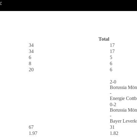
e
Total
34
17
34
17
6
5
8
6
20
6
2-0
Borussia Mön
-
Energie Cottb
0-2
Borussia Mön
-
Bayer Leverk
67
31
1.97
1.82