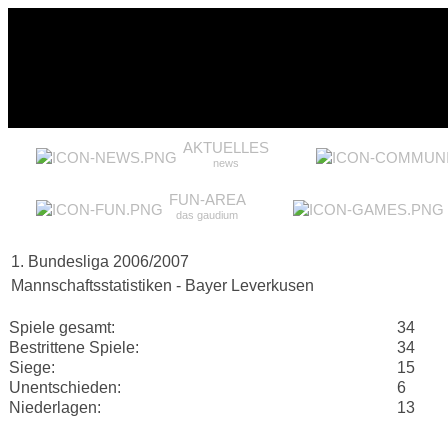
AKTUELLES
news
FUN-AREA
das gaudium
1. Bundesliga 2006/2007
Mannschaftsstatistiken - Bayer Leverkusen
Spiele gesamt:
34
Bestrittene Spiele:
34
Siege:
15
Unentschieden:
6
Niederlagen:
13