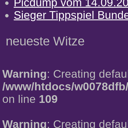
Picdump vom 14.09.2
Sieger Tippspiel Bund
neueste Witze
Warning
: Creating defau
/www/htdocs/w0078dfb/
on line
109
Warning
: Creating defau