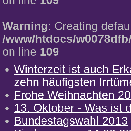
on line
109
Warning
: Creating defau
/www/htdocs/w0078dfb/
on line
109
Winterzeit ist auch Erkä
zehn häufigsten Irrtü
Frohe Weihnachten 2
13. Oktober - Was ist d
Bundestagswahl 2013