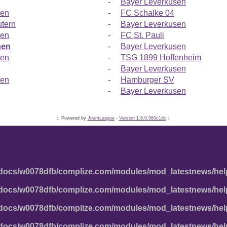
-
Bayer Leverkusen
sen
-
FC Schalke 04
utern
-
Bayer Leverkusen
sen
-
FC St. Pauli
hen
-
Bayer Leverkusen
sen
-
TSG 1899 Hoffenheim
-
Bayer Leverkusen
sen
-
Hamburger SV
-
Bayer Leverkusen
:: Powered by
JoomLeague
-
Version 1.6.0.560c1dc
::
docs/w0078dfb/complize.com/modules/mod_latestnews/hel
docs/w0078dfb/complize.com/modules/mod_latestnews/hel
docs/w0078dfb/complize.com/modules/mod_latestnews/hel
docs/w0078dfb/complize.com/modules/mod_latestnews/hel