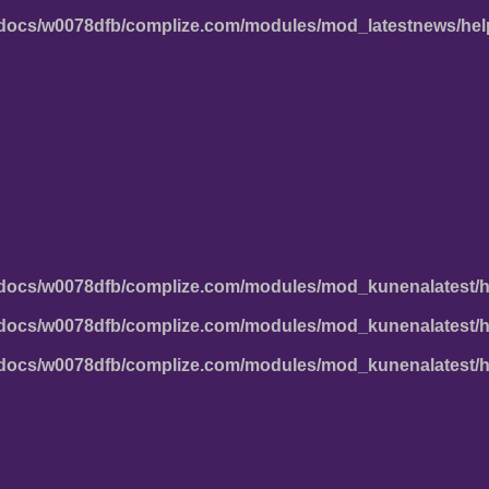
docs/w0078dfb/complize.com/modules/mod_latestnews/hel
docs/w0078dfb/complize.com/modules/mod_kunenalatest/h
docs/w0078dfb/complize.com/modules/mod_kunenalatest/h
docs/w0078dfb/complize.com/modules/mod_kunenalatest/h