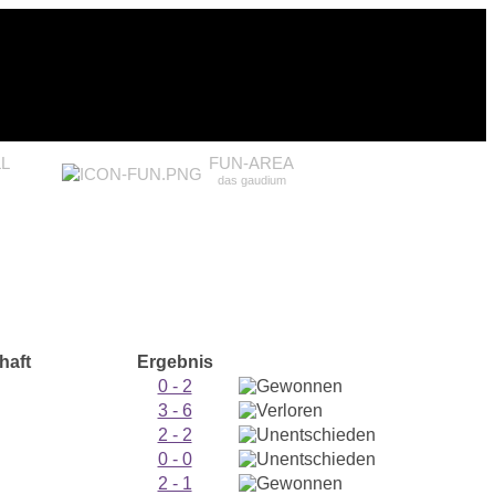
L
FUN-AREA
das gaudium
haft
Ergebnis
0 - 2
3 - 6
2 - 2
0 - 0
2 - 1