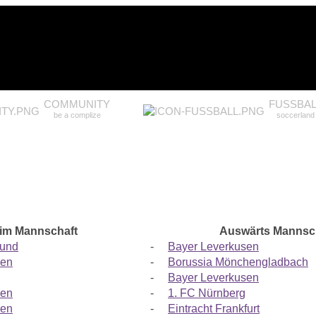
COMMUNITY
FUSSBAL
be a complize
soccerland
im Mannschaft
Auswärts Mannsc
mund
-
Bayer Leverkusen
sen
-
Borussia Mönchengladbach
-
Bayer Leverkusen
sen
-
1. FC Nürnberg
sen
-
Eintracht Frankfurt