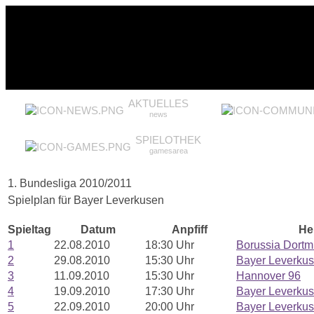
AKTUELLES
news
SPIELOTHEK
gamesarea
1. Bundesliga 2010/2011
Spielplan für Bayer Leverkusen
Spieltag
Datum
Anpfiff
He
1
22.08.2010
18:30 Uhr
Borussia Dort
2
29.08.2010
15:30 Uhr
Bayer Leverku
3
11.09.2010
15:30 Uhr
Hannover 96
4
19.09.2010
17:30 Uhr
Bayer Leverku
5
22.09.2010
20:00 Uhr
Bayer Leverku