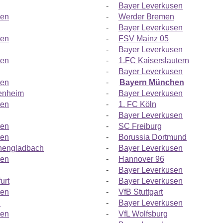
-
Bayer Leverkusen
sen
-
Werder Bremen
-
Bayer Leverkusen
sen
-
FSV Mainz 05
-
Bayer Leverkusen
sen
-
1.FC Kaiserslautern
-
Bayer Leverkusen
sen
-
Bayern München
enheim
-
Bayer Leverkusen
sen
-
1. FC Köln
-
Bayer Leverkusen
sen
-
SC Freiburg
sen
-
Borussia Dortmund
hengladbach
-
Bayer Leverkusen
sen
-
Hannover 96
-
Bayer Leverkusen
urt
-
Bayer Leverkusen
sen
-
VfB Stuttgart
n
-
Bayer Leverkusen
sen
-
VfL Wolfsburg