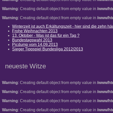
Warning
: Creating default object from empty value in
/www/ht
Warning
: Creating default object from empty value in
/www/ht
Winterzeit ist auch Erkältungszeit - hier sind die zehn 
Frohe Weihnachten 2013
13. Oktober - Was ist das für ein Tag ?
Bundestagswahl 2013
Picdump vom 14.09.2013
Sieger Tippspiel Bundesliga 2012/2013
neueste Witze
Warning
: Creating default object from empty value in
/www/ht
Warning
: Creating default object from empty value in
/www/ht
Warning
: Creating default object from empty value in
/www/ht
Warning
: Creating default object from empty value in
/www/ht