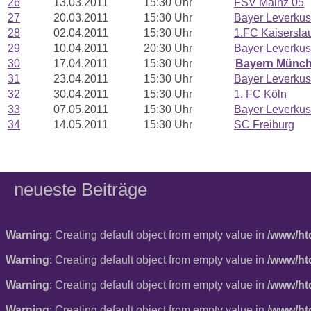
26
13.03.2011
15:30 Uhr
FSV Mainz 05
27
20.03.2011
15:30 Uhr
Bayer Leverku
28
02.04.2011
15:30 Uhr
1.FC Kaisersla
29
10.04.2011
20:30 Uhr
Bayer Leverku
30
17.04.2011
15:30 Uhr
Bayern Münc
31
23.04.2011
15:30 Uhr
Bayer Leverku
32
30.04.2011
15:30 Uhr
1. FC Köln
33
07.05.2011
15:30 Uhr
Bayer Leverku
34
14.05.2011
15:30 Uhr
SC Freiburg
neueste Beiträge
Warning
: Creating default object from empty value in
/www/ht
Warning
: Creating default object from empty value in
/www/ht
Warning
: Creating default object from empty value in
/www/ht
Warning
: Creating default object from empty value in
/www/ht