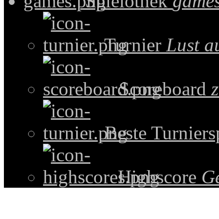
Spielothek
games
Turnier
Lust a
Scoreboard
z
Beste Turniers
Highscore
G