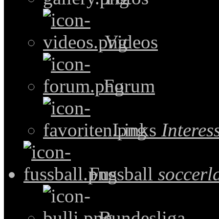
Videos
Forum
Links
Intere
Fussball
soccerl
Bundesliga