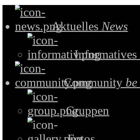
Aktuelles
News
Informatives
Community
be
Gruppen
Fotos