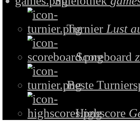
Spielothek
games
Turnier
Lust a
Scoreboard
z
Beste Turniers
Highscore
G