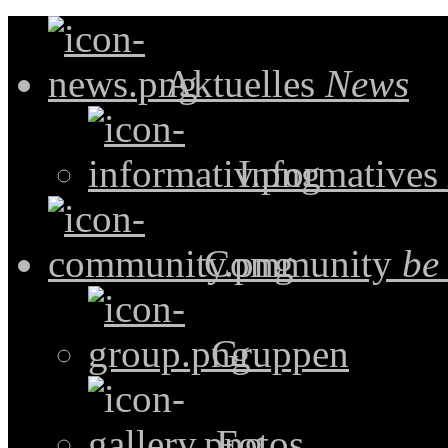
Aktuelles
News
Informatives
Community
be
Gruppen
Fotos