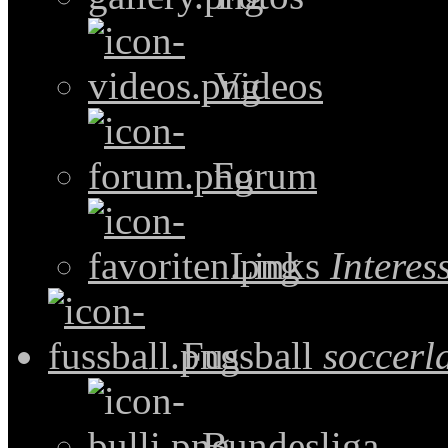
Videos
Forum
Links
Intere
Fussball
soccerl
Bundesliga