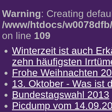
Warning
: Creating defau
/www/htdocs/w0078dfb/
on line
109
Winterzeit ist auch Erkä
zehn häufigsten Irrtü
Frohe Weihnachten 2
13. Oktober - Was ist d
Bundestagswahl 2013
Picdump vom 14.09.2