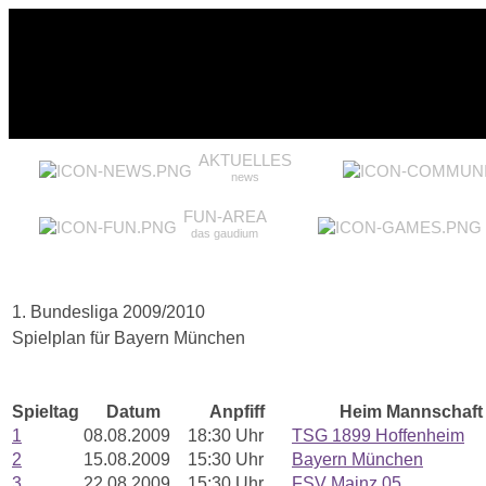
AKTUELLES
news
FUN-AREA
das gaudium
1. Bundesliga 2009/2010
Spielplan für Bayern München
Spieltag
Datum
Anpfiff
Heim Mannschaft
1
08.08.2009
18:30 Uhr
TSG 1899 Hoffenheim
2
15.08.2009
15:30 Uhr
Bayern München
3
22.08.2009
15:30 Uhr
FSV Mainz 05