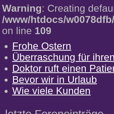
Warning
: Creating defau
/www/htdocs/w0078dfb/
on line
109
Frohe Ostern
Überraschung für ihre
Doktor ruft einen Pati
Bevor wir in Urlaub
Wie viele Kunden
letzte Foreneinträge