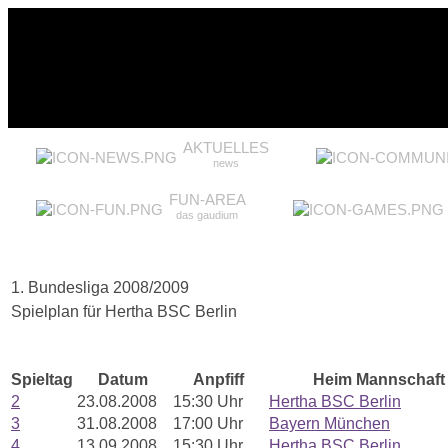
AKTUELLES
news
FUN-AREA
das gaudium
1. Bundesliga 2008/2009
Spielplan für Hertha BSC Berlin
Spieltag
Datum
Anpfiff
Heim Mannschaft
2
23.08.2008
15:30 Uhr
Hertha BSC Berlin
3
31.08.2008
17:00 Uhr
Bayern München
4
13.09.2008
15:30 Uhr
Hertha BSC Berlin