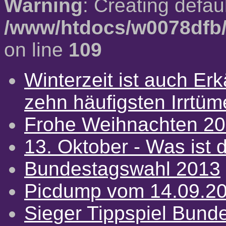
Warning
: Creating defau
/www/htdocs/w0078dfb/
on line
109
Winterzeit ist auch Erkä
zehn häufigsten Irrtü
Frohe Weihnachten 2
13. Oktober - Was ist d
Bundestagswahl 2013
Picdump vom 14.09.2
Sieger Tippspiel Bund