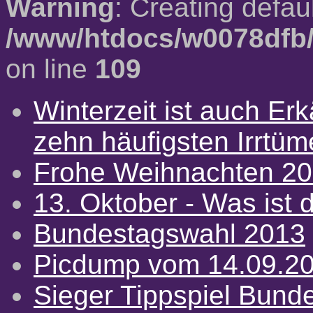
Warning
: Creating defau
/www/htdocs/w0078dfb/
on line
109
Winterzeit ist auch Erkä
zehn häufigsten Irrtü
Frohe Weihnachten 2
13. Oktober - Was ist d
Bundestagswahl 2013
Picdump vom 14.09.2
Sieger Tippspiel Bund