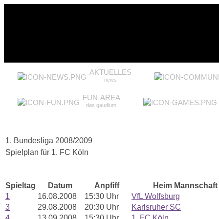
AKTUELLES
news
FUN-AREA
das gaudium
1. Bundesliga 2008/2009
Spielplan für 1. FC Köln
Spieltag
Datum
Anpfiff
Heim Mannschaft
1
16.08.2008
15:30 Uhr
VfL Wolfsburg
3
29.08.2008
20:30 Uhr
Karlsruher SC
4
13.09.2008
15:30 Uhr
1. FC Köln