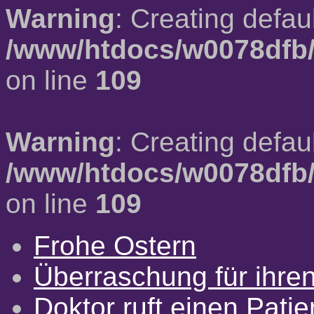
Warning
: Creating defau
/www/htdocs/w0078dfb/
on line
109
Warning
: Creating defau
/www/htdocs/w0078dfb/
on line
109
Frohe Ostern
Überraschung für ihre
Doktor ruft einen Pati