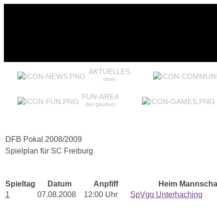
AKTUELLES
news
FUN-AREA
das gaudium
DFB Pokal 2008/2009
Spielplan für SC Freiburg
Spieltag
Datum
Anpfiff
Heim Mannscha
1
07.08.2008
12:00 Uhr
SpVgg Unterhaching