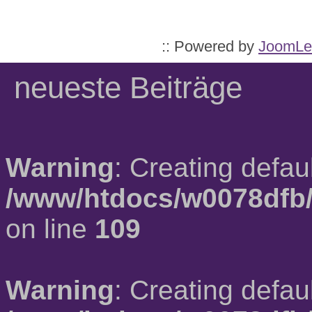
:: Powered by
JoomLe
neueste Beiträge
Warning
: Creating defau
/www/htdocs/w0078dfb/
on line
109
Warning
: Creating defau