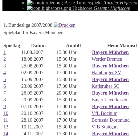
Beste Turnierspieler
Turnier Highscor
Highscore
Gesamt-Highscore
1. Bundesliga 2007/2008
Spielplan für Bayern München
Spieltag
Datum
Anpfiff
Heim Mannsch
1
11.08.2007
15:30 Uhr
Bayern München
2
18.08.2007
15:30 Uhr
Werder Bremen
3
25.08.2007
15:30 Uhr
Bayern München
4
02.09.2007
17:00 Uhr
Hamburger SV
5
15.09.2007
15:30 Uhr
Bayern München
6
23.09.2007
17:00 Uhr
Karlsruher SC
7
26.09.2007
20:00 Uhr
Bayern München
8
29.09.2007
15:30 Uhr
Bayer Leverkusen
9
07.10.2007
17:00 Uhr
Bayern München
10
20.10.2007
15:30 Uhr
VfL Bochum
11
28.10.2007
17:00 Uhr
Borussia Dortmund
13
10.11.2007
15:30 Uhr
VfB Stuttgart
14
24.11.2007
15:30 Uhr
Bayern München