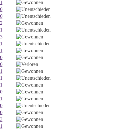
 1
 0
 0
 2
 1
 3
 1
 1
 0
 0
 1
 1
 1
 0
 1
 0
 0
 3
 1