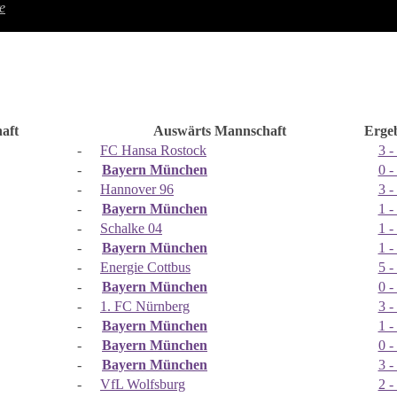
e
aft
Auswärts Mannschaft
Erge
-
FC Hansa Rostock
3 -
-
Bayern München
0 -
-
Hannover 96
3 -
-
Bayern München
1 -
-
Schalke 04
1 -
-
Bayern München
1 -
-
Energie Cottbus
5 -
-
Bayern München
0 -
-
1. FC Nürnberg
3 -
-
Bayern München
1 -
-
Bayern München
0 -
-
Bayern München
3 -
-
VfL Wolfsburg
2 -