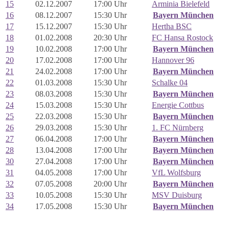
15
02.12.2007
17:00 Uhr
Arminia Bielefeld
16
08.12.2007
15:30 Uhr
Bayern München
17
15.12.2007
15:30 Uhr
Hertha BSC
18
01.02.2008
20:30 Uhr
FC Hansa Rostock
19
10.02.2008
17:00 Uhr
Bayern München
20
17.02.2008
17:00 Uhr
Hannover 96
21
24.02.2008
17:00 Uhr
Bayern München
22
01.03.2008
15:30 Uhr
Schalke 04
23
08.03.2008
15:30 Uhr
Bayern München
24
15.03.2008
15:30 Uhr
Energie Cottbus
25
22.03.2008
15:30 Uhr
Bayern München
26
29.03.2008
15:30 Uhr
1. FC Nürnberg
27
06.04.2008
17:00 Uhr
Bayern München
28
13.04.2008
17:00 Uhr
Bayern München
30
27.04.2008
17:00 Uhr
Bayern München
31
04.05.2008
17:00 Uhr
VfL Wolfsburg
32
07.05.2008
20:00 Uhr
Bayern München
33
10.05.2008
15:30 Uhr
MSV Duisburg
34
17.05.2008
15:30 Uhr
Bayern München