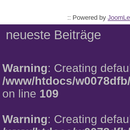
:: Powered by
JoomLe
neueste Beiträge
Warning
: Creating defau
/www/htdocs/w0078dfb/
on line
109
Warning
: Creating defau