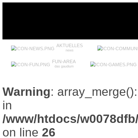
AKTUELLES
news
FUN-AREA
das gaudium
Warning
: array_merge():
in
/www/htdocs/w0078dfb
on line
26