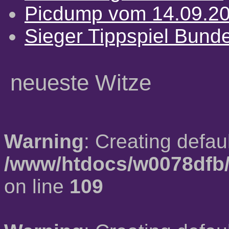
Picdump vom 14.09.2
Sieger Tippspiel Bund
neueste Witze
Warning
: Creating defau
/www/htdocs/w0078dfb/
on line
109