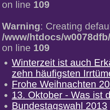
on line
109
Warning
: Creating defau
/www/htdocs/w0078dfb/
on line
109
Winterzeit ist auch Erkä
zehn häufigsten Irrtü
Frohe Weihnachten 2
13. Oktober - Was ist d
Bundestagswahl 2013