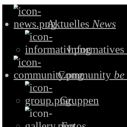
Aktuelles
News
Informatives
Community
be
Gruppen
Fotos