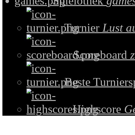
Spielothek
games
Turnier
Lust a
Scoreboard
z
Beste Turniers
Highscore
G