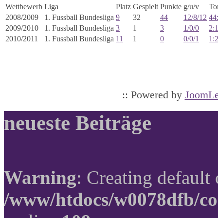
Wettbewerb
Liga
Platz
Gespielt
Punkte
g/u/v
To
2008/2009
1. Fussball Bundesliga
9
32
44
12/8/12
44
2009/2010
1. Fussball Bundesliga
3
1
3
1/0/0
2:
2010/2011
1. Fussball Bundesliga
11
1
0
0/0/1
1:
:: Powered by
JoomLe
neueste Beiträge
Warning
: Creating default
/www/htdocs/w0078dfb/co