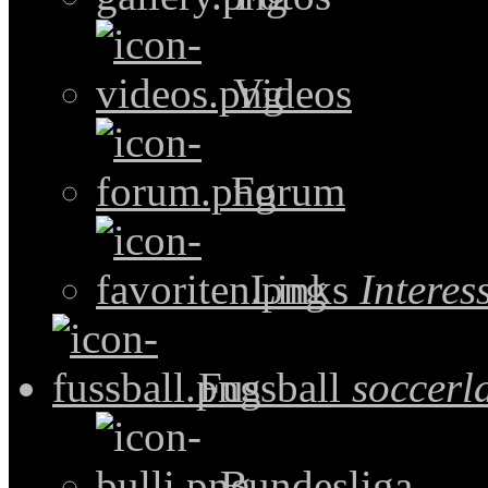
Videos
Forum
Links
Intere
Fussball
soccerl
Bundesliga