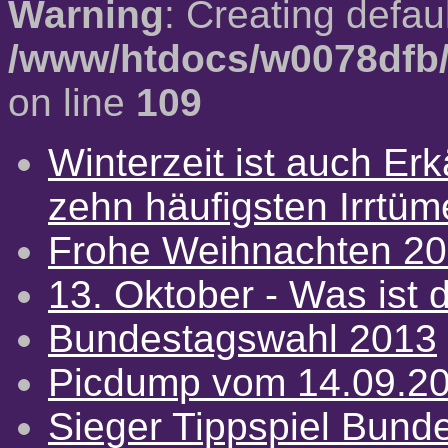
Warning
: Creating defau
/www/htdocs/w0078dfb/
on line
109
Winterzeit ist auch Erkä
zehn häufigsten Irrtü
Frohe Weihnachten 2
13. Oktober - Was ist d
Bundestagswahl 2013
Picdump vom 14.09.2
Sieger Tippspiel Bund