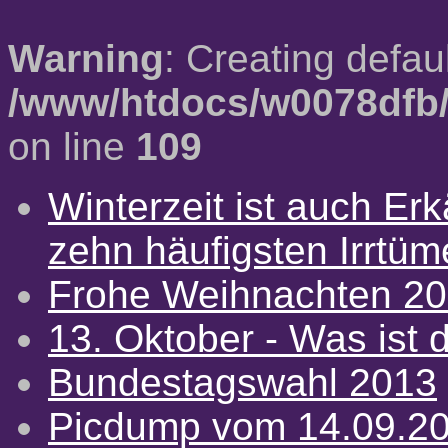
Warning
: Creating defau
/www/htdocs/w0078dfb/
on line
109
Winterzeit ist auch Erkä
zehn häufigsten Irrtü
Frohe Weihnachten 2
13. Oktober - Was ist d
Bundestagswahl 2013
Picdump vom 14.09.2