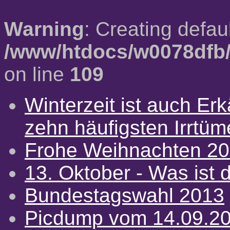
Warning
: Creating defau
/www/htdocs/w0078dfb/
on line
109
Winterzeit ist auch Erkä
zehn häufigsten Irrtü
Frohe Weihnachten 2
13. Oktober - Was ist d
Bundestagswahl 2013
Picdump vom 14.09.2