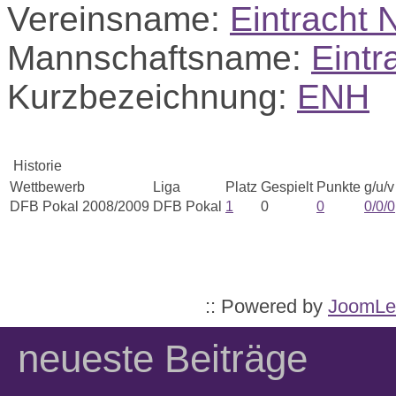
Vereinsname:
Eintracht 
Mannschaftsname:
Eintr
Kurzbezeichnung:
ENH
Historie
Wettbewerb
Liga
Platz
Gespielt
Punkte
g/u/v
DFB Pokal 2008/2009
DFB Pokal
1
0
0
0/0/0
:: Powered by
JoomLe
neueste Beiträge