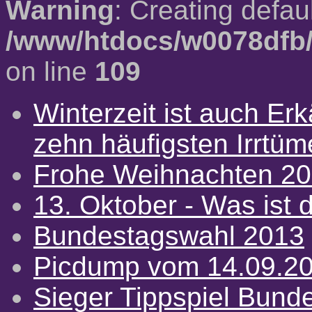
Warning
: Creating defau
/www/htdocs/w0078dfb/
on line
109
Winterzeit ist auch Erkä
zehn häufigsten Irrtü
Frohe Weihnachten 2
13. Oktober - Was ist d
Bundestagswahl 2013
Picdump vom 14.09.2
Sieger Tippspiel Bund