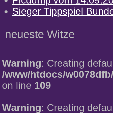
Picdump vom 14.09.2
Sieger Tippspiel Bund
neueste Witze
Warning
: Creating defau
/www/htdocs/w0078dfb/
on line
109
Warning
: Creating defau