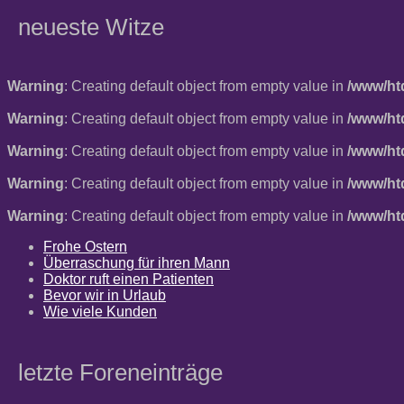
neueste Witze
Warning
: Creating default object from empty value in
/www/ht
Warning
: Creating default object from empty value in
/www/ht
Warning
: Creating default object from empty value in
/www/ht
Warning
: Creating default object from empty value in
/www/ht
Warning
: Creating default object from empty value in
/www/ht
Frohe Ostern
Überraschung für ihren Mann
Doktor ruft einen Patienten
Bevor wir in Urlaub
Wie viele Kunden
letzte Foreneinträge