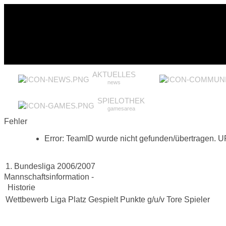
AKTUELLES
news
SPIELOTHEK
gamesarea
Fehler
Error: TeamID wurde nicht gefunden/übertragen. U
1. Bundesliga 2006/2007
Mannschaftsinformation -
Historie
Wettbewerb
Liga
Platz
Gespielt
Punkte
g/u/v
Tore
Spieler