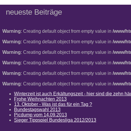
neueste Beiträge
Warning
: Creating default object from empty value in
/www/ht
Warning
: Creating default object from empty value in
/www/ht
Warning
: Creating default object from empty value in
/www/ht
Warning
: Creating default object from empty value in
/www/ht
Warning
: Creating default object from empty value in
/www/ht
Warning
: Creating default object from empty value in
/www/ht
Winterzeit ist auch Erkältungszeit - hier sind die zehn 
Frohe Weihnachten 2013
13. Oktober - Was ist das für ein Tag ?
Bundestagswahl 2013
Picdump vom 14.09.2013
Sieger Tippspiel Bundesliga 2012/2013