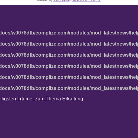
:: Powered by
JoomLeague
-
Version 1.6.0.560c1dc
::
docs/w0078dfb/complize.com/modules/mod_latestnews/hel
docs/w0078dfb/complize.com/modules/mod_latestnews/hel
docs/w0078dfb/complize.com/modules/mod_latestnews/hel
docs/w0078dfb/complize.com/modules/mod_latestnews/hel
docs/w0078dfb/complize.com/modules/mod_latestnews/hel
docs/w0078dfb/complize.com/modules/mod_latestnews/hel
häufigsten Irrtümer zum Thema Erkältung