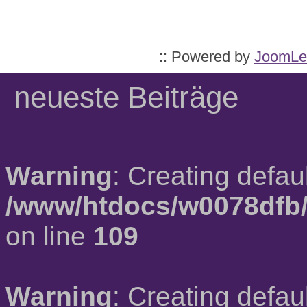
:: Powered by
JoomLe
neueste Beiträge
Warning
: Creating defau
/www/htdocs/w0078dfb/
on line
109
Warning
: Creating defau