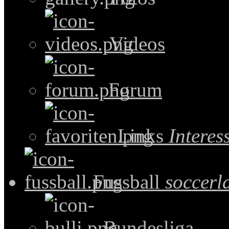
Videos
Forum
Links
Intere
Fussball
soccerl
Bundesliga