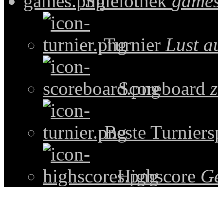
Spielothek
games
Turnier
Lust a
Scoreboard
z
Beste Turniers
Highscore
G