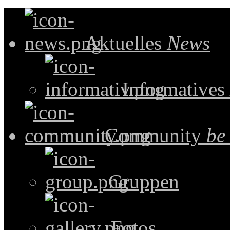
Aktuelles
News
Informatives
Community
be
Gruppen
Fotos