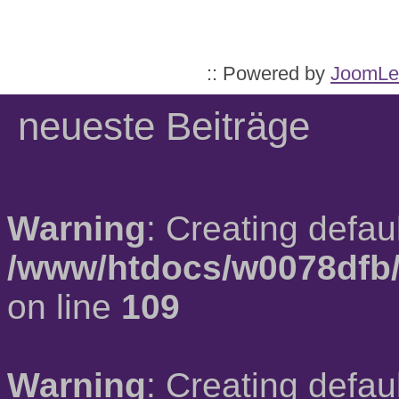
:: Powered by
JoomLe
neueste Beiträge
Warning
: Creating defau
/www/htdocs/w0078dfb/
on line
109
Warning
: Creating defau