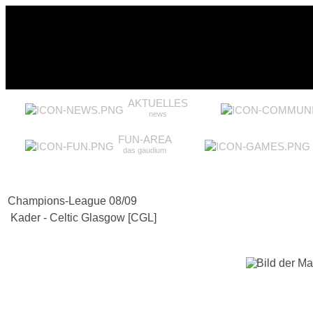
AKTUELLES
news
FUN-AREA
das gaudium
Champions-League 08/09
Kader - Celtic Glasgow [CGL]