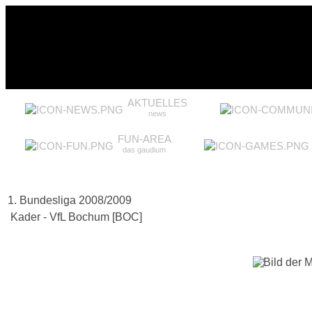
AKTUELLES
news
FUN-AREA
das gaudium
1. Bundesliga 2008/2009
Kader - VfL Bochum [BOC]