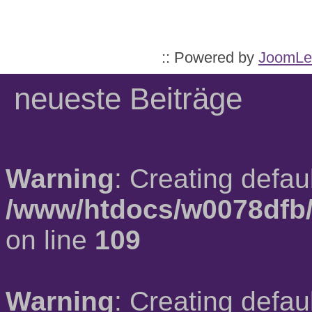
:: Powered by
JoomLe
neueste Beiträge
Warning
: Creating defau
/www/htdocs/w0078dfb/
on line
109
Warning
: Creating defau