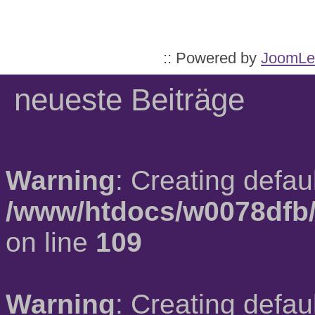
:: Powered by
JoomLe
neueste Beiträge
Warning
: Creating defau
/www/htdocs/w0078dfb/
on line
109
Warning
: Creating defau