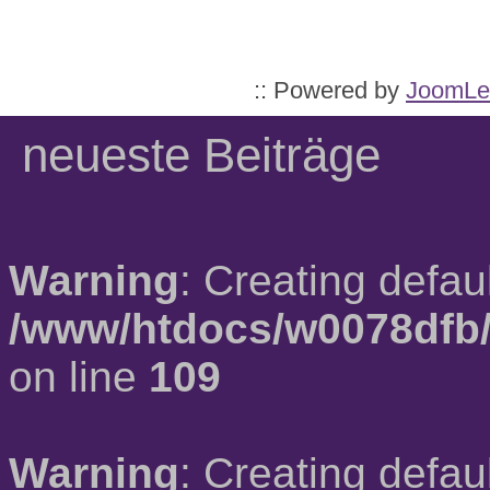
:: Powered by
JoomLe
neueste Beiträge
Warning
: Creating defau
/www/htdocs/w0078dfb/
on line
109
Warning
: Creating defau