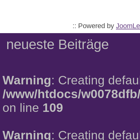
:: Powered by
JoomLe
neueste Beiträge
Warning
: Creating defau
/www/htdocs/w0078dfb/
on line
109
Warning
: Creating defau