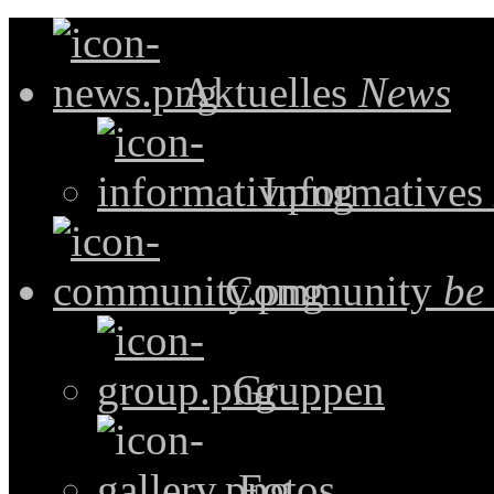
Aktuelles
News
Informatives
Community
be
Gruppen
Fotos