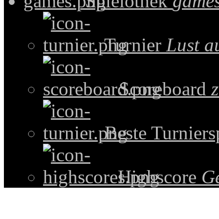
Spielothek
games
Turnier
Lust a
Scoreboard
z
Beste Turniers
Highscore
G