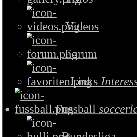
Videos
Forum
Links
Intere
Fussball
soccerl
Bundesliga