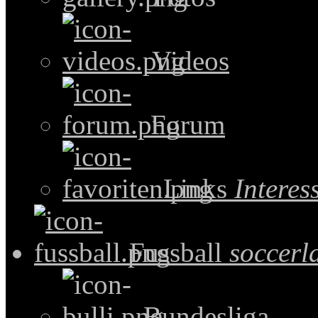
Videos
Forum
Links
Intere
Fussball
soccerl
Bundesliga