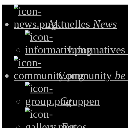
Aktuelles
News
Informatives
Community
be
Gruppen
Fotos