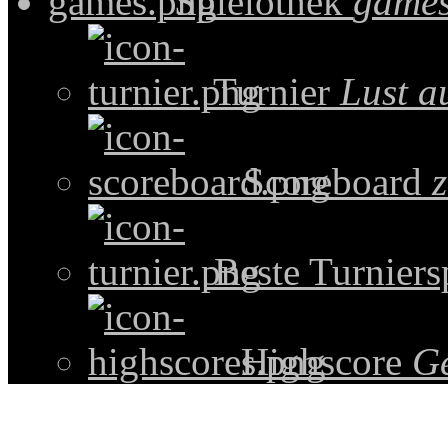
Spielothek
games
Turnier
Lust a
Scoreboard
z
Beste Turniers
Highscore
G