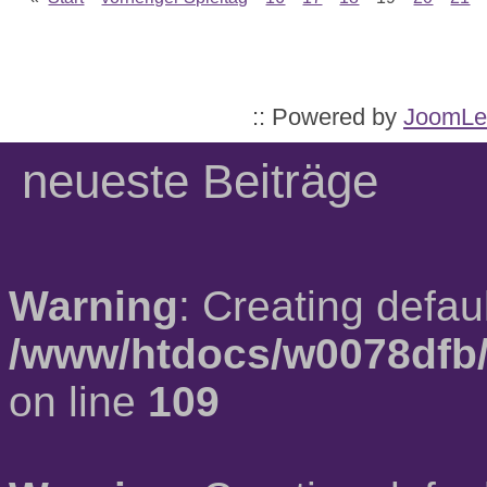
:: Powered by
JoomLe
neueste Beiträge
Warning
: Creating defau
/www/htdocs/w0078dfb/
on line
109