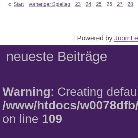
«
Start
vorheriger Spieltag
23
24
25
26
27
28
:: Powered by
JoomLe
neueste Beiträge
Warning
: Creating defau
/www/htdocs/w0078dfb/
on line
109