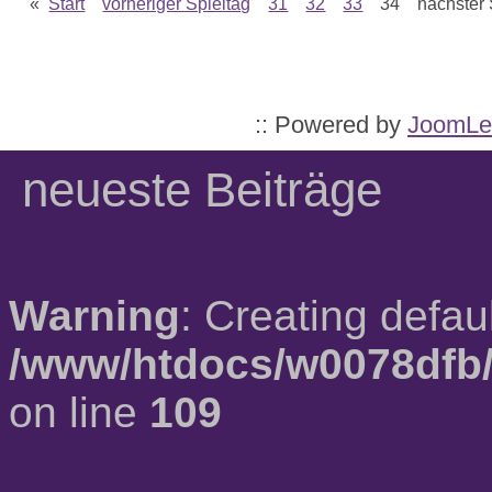
«
Start
vorheriger Spieltag
31
32
33
34 nächster 
:: Powered by
JoomLe
neueste Beiträge
Warning
: Creating defau
/www/htdocs/w0078dfb/
on line
109