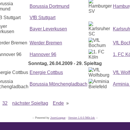
Borussia Dortmund
Hambur
VfB Stuttgart
Bayer Leverkusen
Karlsru
Werder Bremen
VfL Bo
Hannover 96
1. FC K
Sonntag, 26.04.2009 - 29. Spieltag
Energie Cottbus
VfL Wol
Borussia Mönchengladbach
Arminia 
32
nächster Spieltag
Ende
»
:: Powered by
JoomLeague
-
Version 1.6.0.560c1dc
::