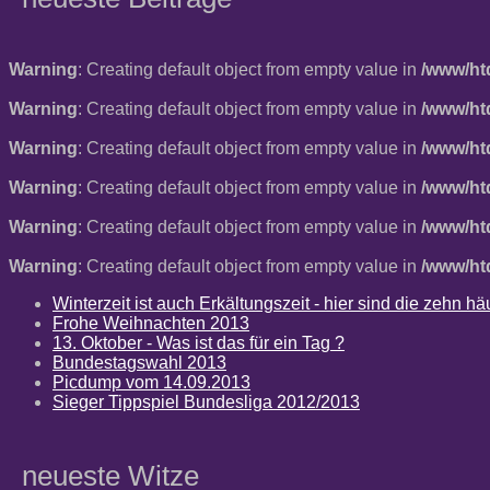
Warning
: Creating default object from empty value in
/www/ht
Warning
: Creating default object from empty value in
/www/ht
Warning
: Creating default object from empty value in
/www/ht
Warning
: Creating default object from empty value in
/www/ht
Warning
: Creating default object from empty value in
/www/ht
Warning
: Creating default object from empty value in
/www/ht
Winterzeit ist auch Erkältungszeit - hier sind die zehn 
Frohe Weihnachten 2013
13. Oktober - Was ist das für ein Tag ?
Bundestagswahl 2013
Picdump vom 14.09.2013
Sieger Tippspiel Bundesliga 2012/2013
neueste Witze