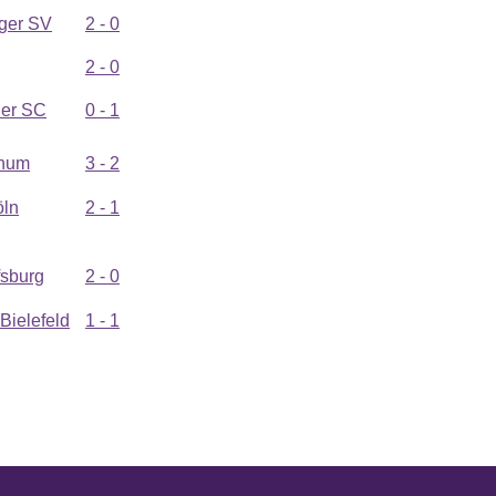
ger SV
2 - 0
2 - 0
her SC
0 - 1
chum
3 - 2
öln
2 - 1
fsburg
2 - 0
Bielefeld
1 - 1