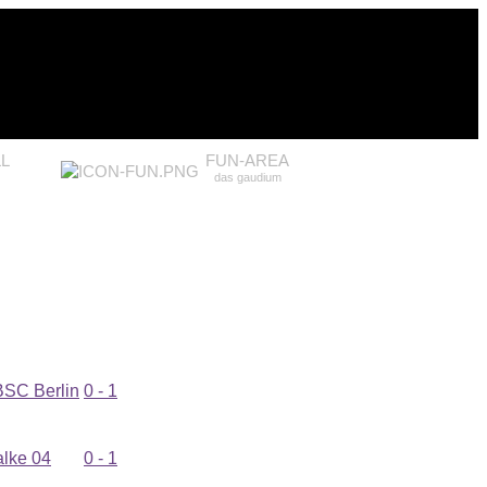
L
FUN-AREA
das gaudium
BSC Berlin
0 - 1
lke 04
0 - 1