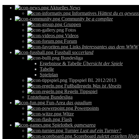
Aktuelles
News
Informatives
Hättest du es gewuss
Community
be a complize
Gruppen
Fotos
Videos
Forum
Links
Interessantes aus dem WWW
Fussball
soccerland
Bundesliga
Ergebnisse & Tabelle
Übersicht der Spiele
Tabelle
Spielplan
Tippspiel BL 2012/2013
Fußballregeln
Was ist Abseits
Regeln Tippspiel
Entstehung Bundesliga
Fun-Area
das gaudium
Powerpoints
Witze
Flash
Spielothek
gamesarea
Turnier
Lust auf ein Turnier?
Scoreboard
zuletzt erzielten High