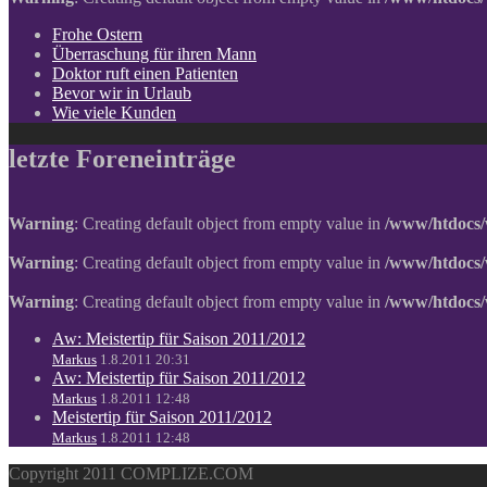
Frohe Ostern
Überraschung für ihren Mann
Doktor ruft einen Patienten
Bevor wir in Urlaub
Wie viele Kunden
letzte Foreneinträge
Warning
: Creating default object from empty value in
/www/htdocs/
Warning
: Creating default object from empty value in
/www/htdocs/
Warning
: Creating default object from empty value in
/www/htdocs/
Aw: Meistertip für Saison 2011/2012
Markus
1.8.2011 20:31
Aw: Meistertip für Saison 2011/2012
Markus
1.8.2011 12:48
Meistertip für Saison 2011/2012
Markus
1.8.2011 12:48
Copyright 2011 COMPLIZE.COM