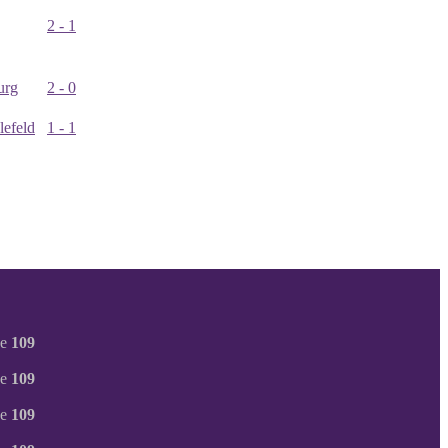
2 - 1
urg
2 - 0
lefeld
1 - 1
ne
109
ne
109
ne
109