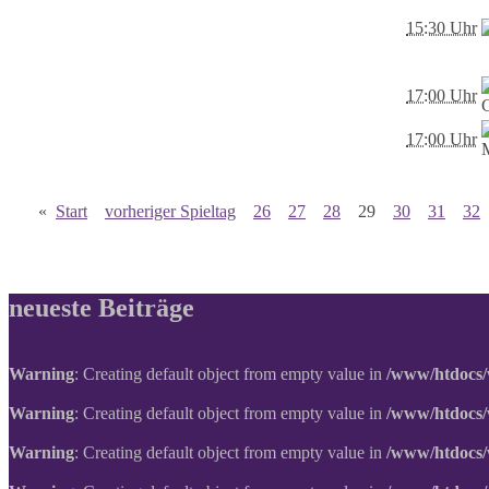
15:30 Uhr
17:00 Uhr
17:00 Uhr
«
Start
vorheriger Spieltag
26
27
28
29
30
31
32
neueste Beiträge
Warning
: Creating default object from empty value in
/www/htdocs/
Warning
: Creating default object from empty value in
/www/htdocs/
Warning
: Creating default object from empty value in
/www/htdocs/