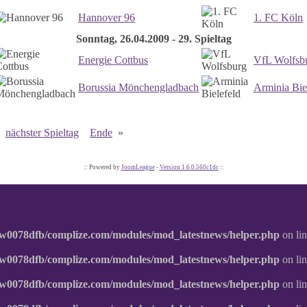
Hannover 96
1. FC Köln
Sonntag, 26.04.2009 - 29. Spieltag
Energie Cottbus
VfL Wolfsb
Borussia Mönchengladbach
Arminia Bie
nächster Spieltag
Ende
»
:: Powered by
JoomLeague
-
Version 1.6.0.560c1dc
::
w0078dfb/complize.com/modules/mod_latestnews/helper.php
on li
w0078dfb/complize.com/modules/mod_latestnews/helper.php
on li
w0078dfb/complize.com/modules/mod_latestnews/helper.php
on li